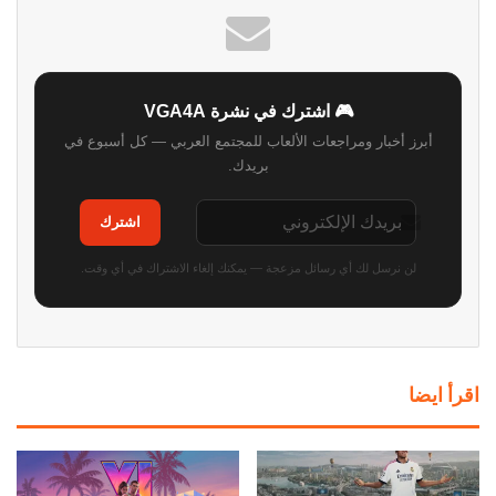
🎮 اشترك في نشرة VGA4A
أبرز أخبار ومراجعات الألعاب للمجتمع العربي — كل أسبوع في
بريدك.
اشترك
لن نرسل لك أي رسائل مزعجة — يمكنك إلغاء الاشتراك في أي وقت.
اقرأ ايضا