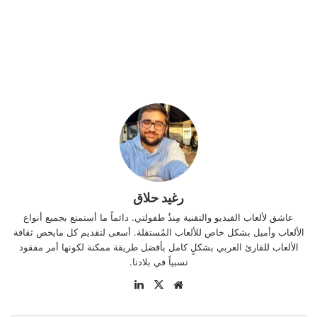
رغيد حلاق
عاشق لألعاب الفيديو والتقنية مِنذُ طفولتي. دائماً ما أستمتع بجميع أنواع
الألعاب وأميل بشكل خاص للألعاب المُستقلة. أسعى لتقديم كل مايخص ثقافة
الألعاب للقارئ العربي بشكلٍ كامل بأفضل طريقة ممكنة لكونها أمر مفقود
نسبياً في بلادنا.
موقع
‫X
لينكدإن
الويب