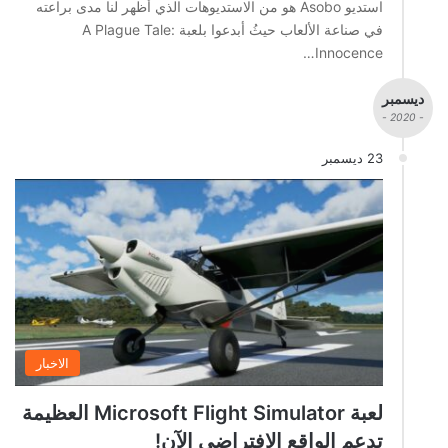
استديو Asobo هو من الاستديوهات الذي أظهر لنا مدى براعته
في صناعة الألعاب حيثُ أبدعوا بلعبة A Plague Tale:
Innocence…
ديسمبر
- 2020 -
23 ديسمبر
الاخبار
لعبة Microsoft Flight Simulator العظيمة
تدعم الواقع الافتراضي الآن!