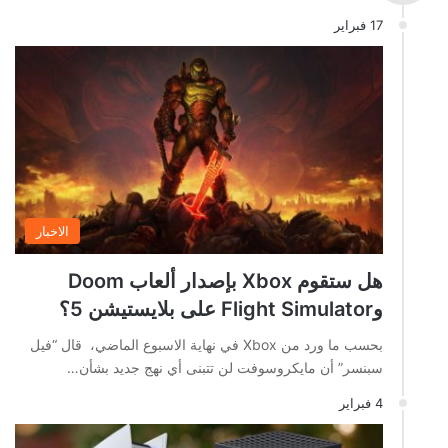
17 فبراير
الاخبار
هل ستقوم Xbox بإصدار ألعاب Doom
وFlight Simulator على بلايستيشن 5؟
بحسب ما ورد من Xbox في نهاية الاسبوع الماضي، قال “فيل
سبنسر” أن مايكروسوفت لن تتبنى أي نهج جديد بشأن…
4 فبراير