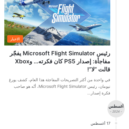
الاخبار
رئيس Microsoft Flight Simulator يفجّر
مفاجأة: إصدار PS5 كان فكرته… وXbox
قالت “لا”!
في واحدة من أكثر التصريحات المفاجئة هذا العام، كشف يورغ
نيومان، رئيس Microsoft Flight Simulator، أنّه هو صاحب
فكرة إصدار…
أغسطس
- 2024 -
17 أغسطس