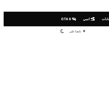
ادات
انمي
GTA 6
الوضع المظلم
تابعنا على