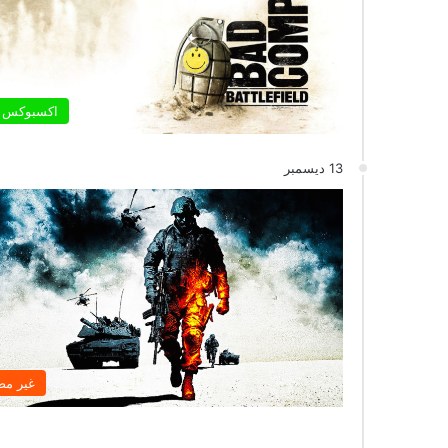
اكسبوكس 
13 ديسمبر
غير م