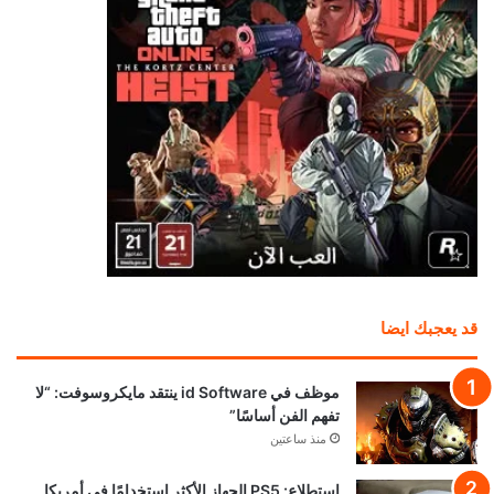
قد يعجبك ايضا
موظف في id Software ينتقد مايكروسوفت: “لا
تفهم الفن أساسًا”
منذ ساعتين
استطلاع: PS5 الجهاز الأكثر استخدامًا في أمريكا