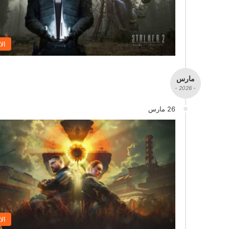
الا
مارس
- 2026 -
26 مارس
الا