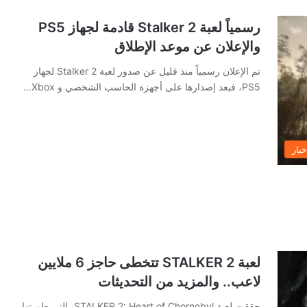
رسمياً لعبة Stalker 2 قادمة لجهاز PS5
والإعلان عن موعد الإطلاق
تم الإعلان رسمياً منذ قليل عن صدور لعبة Stalker 2 لجهاز
PS5، فبعد إصدارها على أجهزة الحاسب الشخصي و Xbox…
خبار
لعبة STALKER 2 تتخطى حاجز 6 ملايين
لاعب.. والمزيد من التحديثات
حققت لعبة STALKER 2: Heart of Chornobyl، التي طورتها