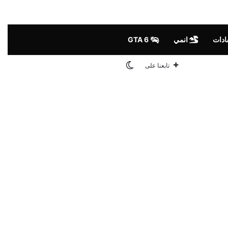
ادات
انمي
GTA 6
الوضع المظلم
تابعنا على