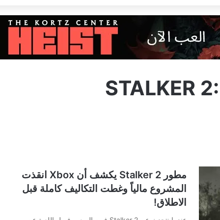
STALKER 2:
مطور Stalker 2 يكشف أن Xbox انقذت
المشروع مالياً وغطت التكاليف كاملة قبل
الاطلاق!
عندما نتحدث عن Stalker 2 فمن الصعب فصل اللعبة عن