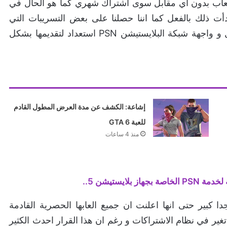
ل الالعاب بدون اي مقابل سوى اشتراك شهري كما هو الحال في
زيونية اذكر منها خدمة Netfex و قد بدأت ذلك بالفعل كما اننا حصلنا على بعض التسريبات التي
تتحدث عن ان سوني تنوي عمل تغير جذري في شكل و واجهة شبكة البلايستيشن PSN استعداد لتقديمها بشكل
إشاعة: الكشف عن مدة العرض المطول القادم
للعبة GTA 6
منذ 4 ساعات
ايستيشن 5..
 كبير حتى انها اعلنت ان جميع العابها الحصرية القادمة
ير في نظام الاشتراكات و رغم ان هذا القرار احدث الكثير