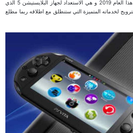
وجهة نظري تاتي استعدادا لمرحلة جديدة ستبدأ خلال هذا العام 2019 و هي الاستعداد لجهاز البلايستيشن 5 الذي
رويج لخدماته المتميزة التي ستنطلق مع اطلاقه ربما مطلع