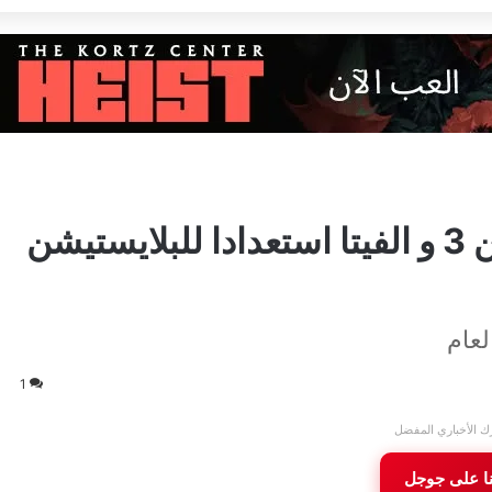
تقرير | سوني تعدم البلايستيشن 3 و الفيتا استعدادا للبلايستيشن
لعام
1
ك الأخباري المفضل
نا على جوجل