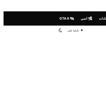
ادات
انمي
GTA 6
الوضع المظلم
تابعنا على