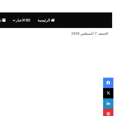
الرئيسية
الاخبار
تق
الجمعة, 7 أغسطس 2026
فيسبوك
‫X
لينكدإن
بينتيريست