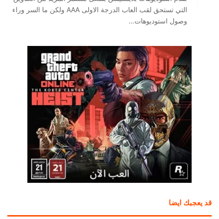
التي تستحق لقب العاب الدرجة الاولى AAA ولكن ما السر وراء
وصول استوديوهات…
قد يعجبك ايضا