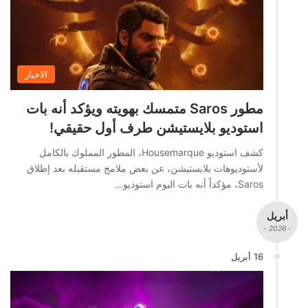
الاخبار
مطور Saros متمسك بهويته ويؤكد أنه بات
استوديو بلايستيشن طرف أول حقيقي!
كشف استوديو Housemarque، المطور المملوك بالكامل
لأستوديوهات بلايستيشن، عن بعض ملامح مستقبله بعد إطلاق
Saros، مؤكداً أنه بات اليوم استوديو…
أبريل
- 2026 -
16 أبريل