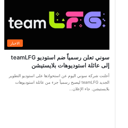
الاخبار
سوني تعلن رسمياً ضم استوديو teamLFG
إلى عائلة استوديوهات بلايستيشن
أعلنت شركة سوني اليوم عن استحواذها على استوديو التطوير
الجديد teamLFG ليصبح رسمياً جزء من عائلة استوديوهات
بلايستيشن. جاء الإعلان…