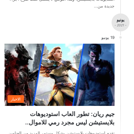
جديدة من…
يونيو
- 2021 -
19 يونيو
الاخبار
جيم ريان: تطور العاب استوديوهات
بلايستيشن ليس مجرد رمي للاموال..
تقدم استوديوهات بلايستيشن بشكل مستمر المزيد من العناوين