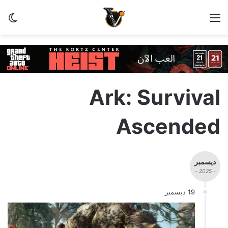
القائمة
الو
Ark: Survival
Ascended
ديسمبر
- 2025 -
19 ديسمبر