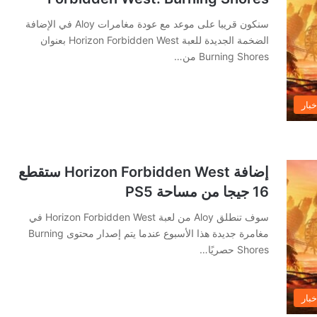
سنكون قريبا على موعد مع عودة مغامرات Aloy في الإضافة
الضخمة الجديدة للعبة Horizon Forbidden West بعنوان
Burning Shores من…
خبار
إضافة Horizon Forbidden West ستقطع
16 جيجا من مساحة PS5
سوف تنطلق Aloy من لعبة Horizon Forbidden West في
مغامرة جديدة هذا الأسبوع عندما يتم إصدار محتوى Burning
Shores حصريًا…
خبار