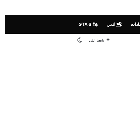
ادات
انمي
GTA 6
الوضع المظلم
تابعنا على