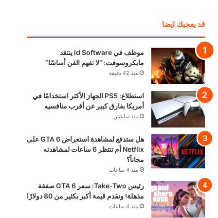
قد يعجبك ايضا
موظف في id Software ينتقد
مايكروسوفت: “لا تفهم الفن أساسًا”
منذ 42 دقيقة
استطلاع: PS5 الجهاز الأكثر استخدامًا في
أمريكا بفارق كبير عن أقرب منافسيه
منذ ساعتين
هل ستدفع لمشاهدة استعراض GTA 6 على
Netflix أم تنتظر 6 ساعات لمشاهدته
مجاناً؟
منذ 4 ساعات
رئيس Take-Two: سعر GTA 6 صفقة
مذهلة! ونقدم قيمة أكبر بكثير من 80 دولارًا
منذ 4 ساعات