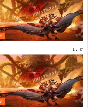
الا
17 أبريل
الا