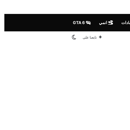
ادات
انمي
GTA 6
الوضع المظلم
تابعنا على