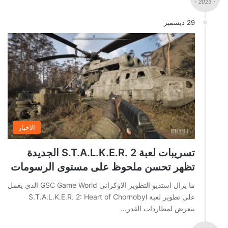
- 2023 -
29 ديسمبر
الاخبار
تسريبات لعبة S.T.A.L.K.E.R. 2 الجديدة
تظهر تحسن ملحوظ على مستوى الرسومات
ما يزال استديو التطوير الاوكراني GSC Game World الذي يعمل
على تطوير لعبة S.T.A.L.K.E.R. 2: Heart of Chornobyl
يتعرض لمطاردات القدر…