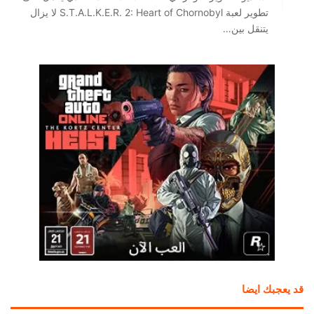
تطوير لعبة S.T.A.L.K.E.R. 2: Heart of Chornobyl لا يزال
يتنقل بين…
قد يعجبك ايضا