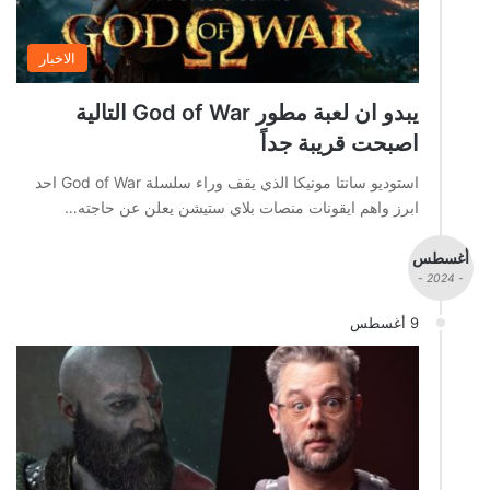
الاخبار
يبدو ان لعبة مطور God of War التالية
اصبحت قريبة جداً
استوديو سانتا مونيكا الذي يقف وراء سلسلة God of War احد
ابرز واهم ايقونات منصات بلاي ستيشن يعلن عن حاجته…
أغسطس
- 2024 -
9 أغسطس