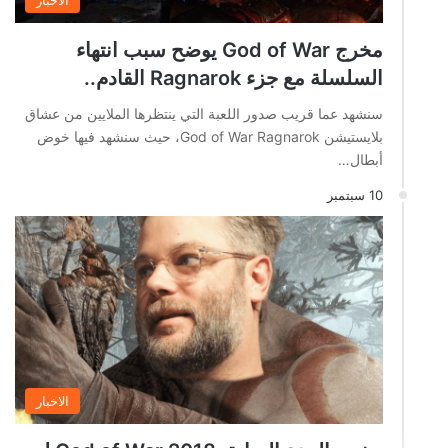
الاخبار
مخرج God of War يوضح سبب انتهاء
السلسلة مع جزء Ragnarok القادم..
سنشهد عما قريب صدور اللعبة التي ينتظرها الملايين من عشاق
بلايستيشن God of War Ragnarok، حيث سنشهد فيها خوض
أبطال…
10 سبتمبر
الاخبار