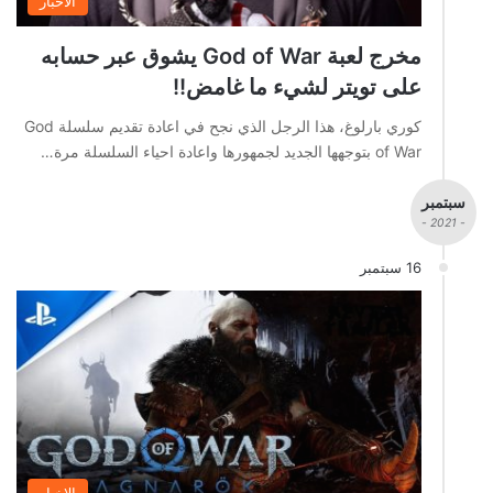
الاخبار
مخرج لعبة God of War يشوق عبر حسابه
على تويتر لشيء ما غامض!!
كوري بارلوغ، هذا الرجل الذي نجح في اعادة تقديم سلسلة God
of War بتوجهها الجديد لجمهورها واعادة احياء السلسلة مرة…
سبتمبر
- 2021 -
16 سبتمبر