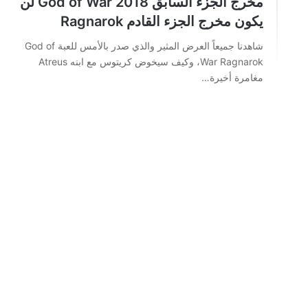
مخرج الجزء السابق God of War 2018 لن
يكون مخرج الجزء القادم Ragnarok
شاهدنا جميعاً العرض المثير والذي صدر بالأمس للعبة God of
War Ragnarok، وكيف سيخوض كريتوس مع ابنه Atreus
مغامرة أخيرة…