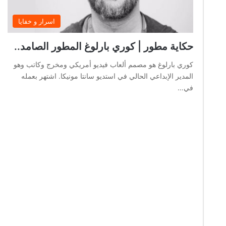
اسرار و خفايا
حكاية مطور | كوري بارلوغ المطور الصامد..
كوري بارلوغ هو مصمم ألعاب فيديو أمريكي ومخرج وكاتب وهو
المدير الإبداعي الحالي في استديو سانتا مونيكا. اشتهر بعمله
في…