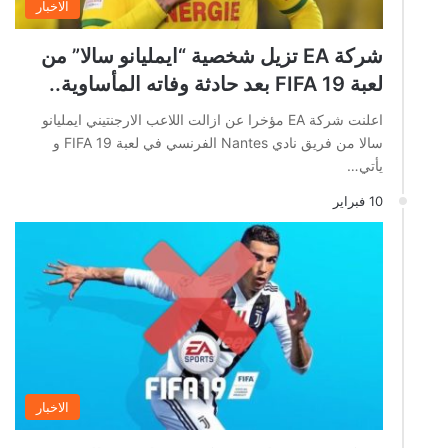
الاخبار
شركة EA تزيل شخصية “ايمليانو سالا” من
لعبة FIFA 19 بعد حادثة وفاته المأساوية..
اعلنت شركة EA مؤخرا عن ازالت اللاعب الارجنتيني ايمليانو
سالا من فريق نادي Nantes الفرنسي في لعبة FIFA 19 و
يأتي…
10 فبراير
الاخبار