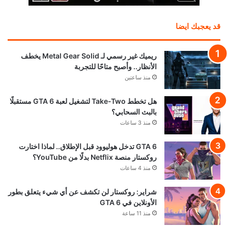
قد يعجبك ايضا
ريميك غير رسمي لـ Metal Gear Solid يخطف
الأنظار.. وأصبح متاحًا للتجربة
منذ ساعتين
هل تخطط Take-Two لتشغيل لعبة GTA 6 مستقبلًا
بالبث السحابي؟
منذ 3 ساعات
GTA 6 تدخل هوليوود قبل الإطلاق.. لماذا اختارت
روكستار منصة Netflix بدلًا من YouTube؟
منذ 4 ساعات
شراير: روكستار لن تكشف عن أي شيء يتعلق بطور
الأونلاين في GTA 6
منذ 11 ساعة