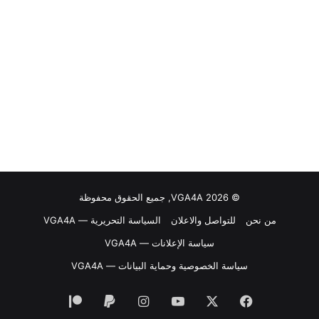
© VGA4A 2026, جميع الحقوق محفوظة
من نحن
للتواصل والاعلان
السياسة التحريرية — VGA4A
سياسة الإعلانات — VGA4A
سياسة الخصوصية وحماية البيانات — VGA4A
فيسبوك
‫X
‫YouTube
انستقرام
‫Patreon