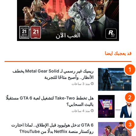
قد يعجبك ايضا
ريميك غير رسمي لـ Metal Gear Solid يخطف
الأنظار.. وأصبح متاحًا للتجربة
منذ 3 ساعات
هل تخطط Take-Two لتشغيل لعبة GTA 6 مستقبلًا
بالبث السحابي؟
منذ 4 ساعات
GTA 6 تدخل هوليوود قبل الإطلاق.. لماذا اختارت
روكستار منصة Netflix بدلًا من YouTube؟