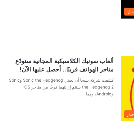
خبار
ألعاب سونيك الكلاسيكية المجانية ستودّع
متاجر الهواتف قريبًا.. أحصل عليها الآن!
كشفت شركة سيجا أن لعبتي Sonic the Hedgehog وSonic
the Hedgehog 2 ستتم إزالتهما قريبًا من متاجر iOS
وAndroid، وهما…
خبار