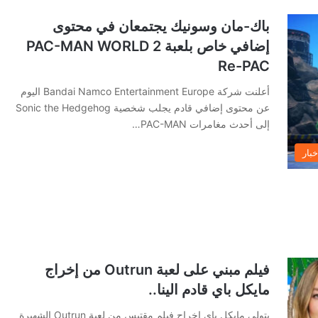
باك-مان وسونيك يجتمعان في محتوى
إضافي خاص بلعبة PAC-MAN WORLD 2
Re-PAC
أعلنت شركة Bandai Namco Entertainment Europe اليوم
عن محتوى إضافي قادم يجلب شخصية Sonic the Hedgehog
إلى أحدث مغامرات PAC-MAN…
خبار
فيلم مبني على لعبة Outrun من إخراج
مايكل باي قادم الينا..
يتولى مايكل باي إخراج فيلم مقتبس من لعبة Outrun الشهيرة