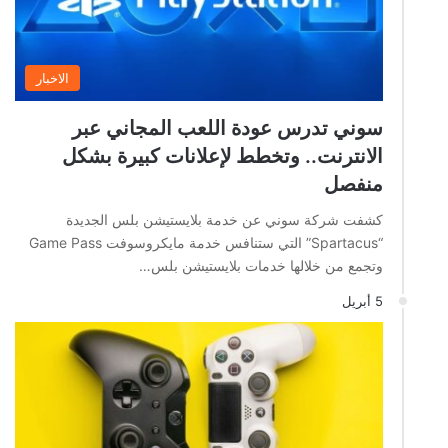
الاخبار
سوني تدرس عودة اللعب المجاني عبر
الانترنت.. وتخطط لإعلانات كبيرة بشكل
منفصل
كشفت شركة سوني عن خدمة بلايستيشن بلس الجديدة
“Spartacus” التي ستنافس خدمة مايكروسوفت Game Pass
وتجمع من خلالها خدمات بلايستيشن بلس…
5 أبريل