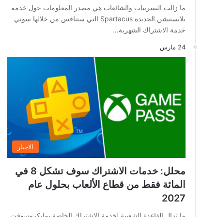
ما زالت التسريبات والشائعات هي مصدر المعلومات حول خدمة
بلايستيشن الجديدة Spartacus التي ستنافس من خلالها سوني
خدمة الاشتراك الشهرية…
24 مارس
الاخبار
محلل: خدمات الاشتراك سوف تشكل 8 في
المائة فقط من قطاع الألعاب بحلول عام
2027
ما تزال القاعدة الشعبية لخدمة الاشتراك الخاصة بمايكروسوفت