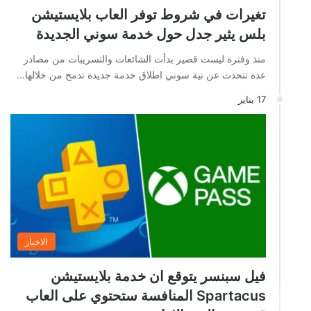
تغيرات في شروط توفر العاب بلايستيشن
بلس يثير جدل حول خدمة سوني الجديدة
منذ وفترة ليست قصير بدأت الشائعات والتسريبات من مصادر
عدة تتحدث عن نية سوني اطلاق خدمة جديدة تدمج من خلالها…
17 يناير
الاخبار
فيل سبنسر يتوقع ان خدمة بلايستيشن
Spartacus المنافسة ستحتوي على العاب