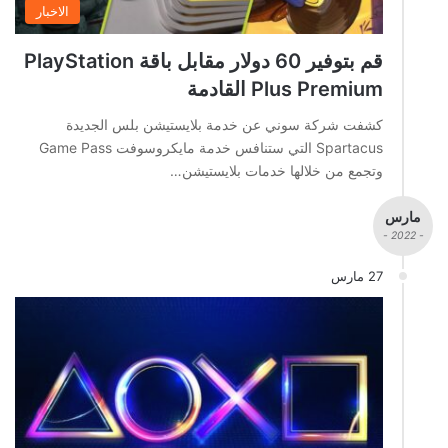
الاخبار
قم بتوفير 60 دولار مقابل باقة PlayStation
Plus Premium القادمة
كشفت شركة سوني عن خدمة بلايستيشن بلس الجديدة
Spartacus التي ستنافس خدمة مايكروسوفت Game Pass
وتجمع من خلالها خدمات بلايستيشن…
مارس
- 2022 -
27 مارس