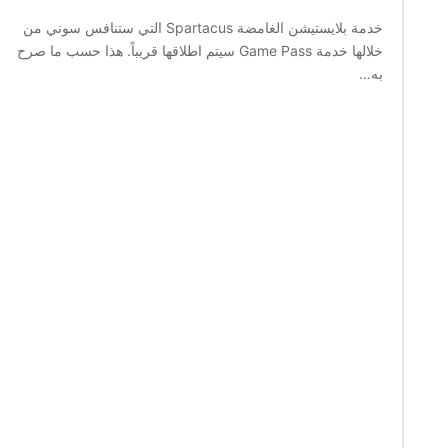
خدمة بلايستيشن الغامضة Spartacus التي ستنافس سوني من
خلالها خدمة Game Pass سيتم اطلاقها قريباً. هذا حسب ما صرح
به…