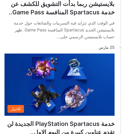
بلايستيشن ربما بدأت التشويق للكشف عن
خدمة Spartacus المنافسة Game Pass..
في الوقت الذي تتزايد فيه التسريبات والشائعات حول خدمة
بلايستيشن الجديد Spartacus المنافسة Game Pass. ظهر
حساب بلايستيشن الرسمي على…
25 مارس
الاخبار
خدمة PlayStation Spartacus الجديدة لن
تقدم عناوين كبيرة من اليوم الاول..