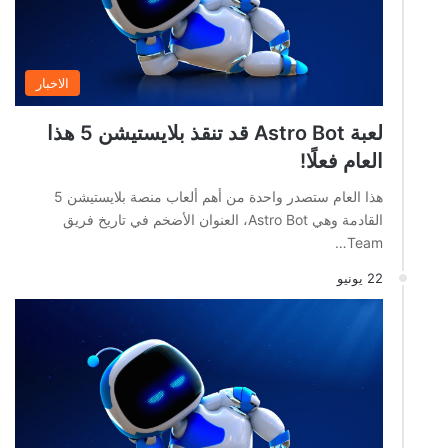
الاخبار
لعبة Astro Bot قد تنقذ بلايستيشن 5 هذا
العام فعلًا!
هذا العام ستصدر واحدة من أهم ألعاب منصة بلايستيشن 5
القادمة وهي Astro Bot، العنوان الأضخم في تاريخ فريق
Team…
22 يونيو