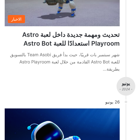
الاخبار
تحديث ومهمة جديدة داخل لعبة Astro
Playroom استعدادًا للعبة Astro Bot
شهر سبتمبر بات قريبًا، حيث بدأ فريق Team Asobi بالتسويق
للعبة Astro Bot القادمة من خلال لعبة Astro Playroom
بطريقة…
يونيو
- 2024 -
26 يونيو