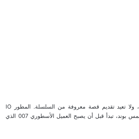
لعبة 007 First Light لا تعتمد على أي فيلم سابق، ولا تعيد تقديم قصة معروفة من السلسلة. المطور IO
Interactive اختار تقديم نسخة أصلية بالكامل من جيمس بوند، تبدأ قبل أن يصبح العميل الأسطوري 007 الذي