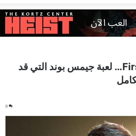
كل ما نعرفه عن 007 First Light… لعبة جيمس بوند التي قد
كامل
0