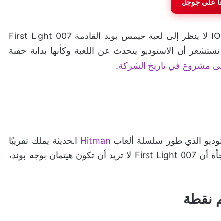
نا على جوجل
أصبح من الواضح أن المطور الدنماركي IO Interactive لا ينظر إلى لعبة جيمس بوند القادمة 007 First Light
ستشعر أن الاستوديو يتحدث عن اللعبة وكأنها بداية حقبة
غلى مشروع في تاريخ الشركة
.
استوديو الذي طور سلسلة ألعاب
Hitman
الحديثة يملك تقريبًا
الخبرة المثالية لبناء لعبة جيمس بوند حديثة. لكن المفاجأة أن 007 First Light لا تريد أن تكون هيتمان بوجه بوند،
م نقطة