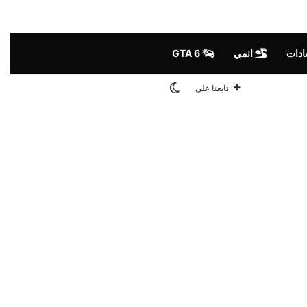
ادات
انمي
GTA 6
الوضع المظلم
تابعنا على