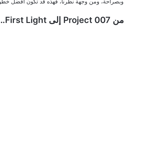
وبصراحة، ومن وجهة نظرنا، فهذه قد تكون أفضل خطوة 
من Project 007 إلى First Light… رحلة طويلة وتأجيلات متوقعة