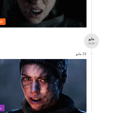
الا
مايو
- 2024 -
22 مايو
تق