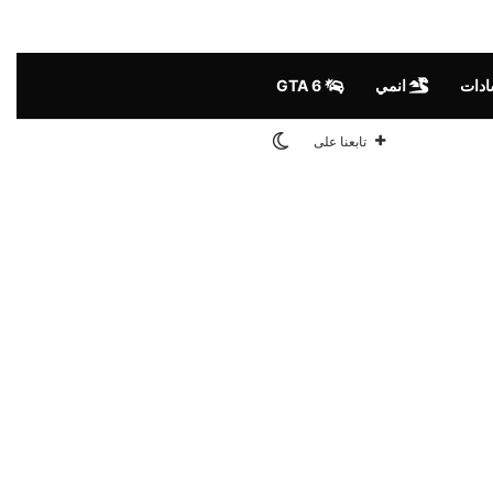
ادات
انمي
GTA 6
الوضع المظلم
تابعنا على