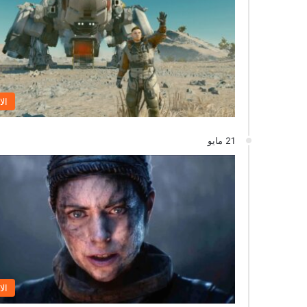
الا
21 مايو
الا