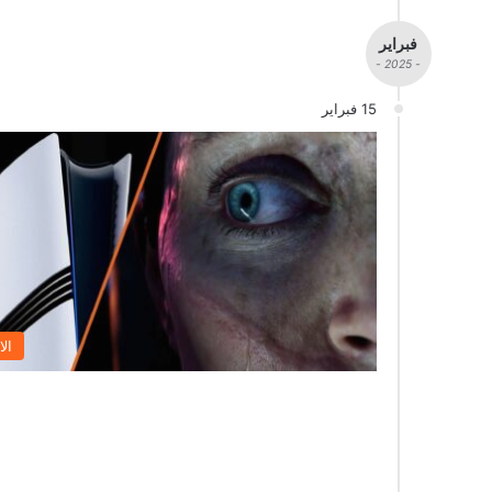
فبراير
- 2025 -
15 فبراير
الا