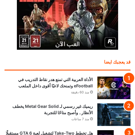
قد يعجبك ايضا
الأداة العربية التي تمنع هدر نقاط التدريب في
eFootball وتمنحك لاعبًا أقوى داخل الملعب
منذ 60 دقيقة
ريميك غير رسمي لـ Metal Gear Solid يخطف
الأنظار.. وأصبح متاحًا للتجربة
منذ 7 ساعات
هل تخطط Take-Two لتشغيل لعبة GTA 6 مستقبلًا