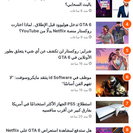
بالبث السحابي؟
منذ 8 ساعات
GTA 6 تدخل هوليوود قبل الإطلاق.. لماذا اختارت
روكستار منصة Netflix بدلًا من YouTube؟
منذ 9 ساعات
شراير: روكستار لن تكشف عن أي شيء يتعلق بطور
الأونلاين في GTA 6
منذ 16 ساعة
موظف في id Software ينتقد مايكروسوفت: “لا
تفهم الفن أساسًا”
منذ 19 ساعة
استطلاع: PS5 الجهاز الأكثر استخدامًا في أمريكا
بفارق كبير عن أقرب منافسيه
منذ 20 ساعة
هل ستدفع لمشاهدة استعراض GTA 6 على Netflix