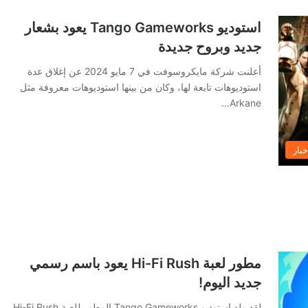
استوديو Tango Gameworks يعود بشعار
جديد وبروح جديدة
أعلنت شركة مايكروسوفت في 7 مايو 2024 عن إغلاق عدة
استوديوهات تابعة لها، وكان من بينها استوديوهات معروفة مثل
Arkane…
خبار
مطور لعبة Hi-Fi Rush يعود باسم رسمي
جديد اليوم!
لقد ولد استوديو Tango Gameworks المطور للعبة Hi-Fi Rush