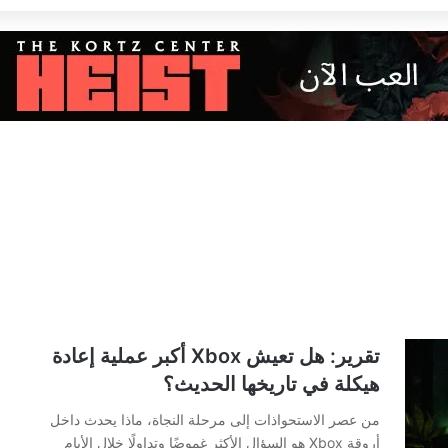
تقرير: هل تعيش Xbox أكبر عملية إعادة
هيكلة في تاريخها الحديث؟
من عصر الاستحواذات إلى مرحلة النجاة، ماذا يحدث داخل
أروقة Xbox هو السؤال الأكثر غموضًا وتداولًا خلال الأيام