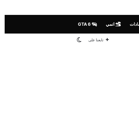
ادات
انمي
GTA 6
الوضع المظلم
تابعنا على