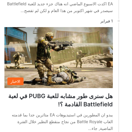
EA اكدت الاسبوع الماضي انه هناك جزء جديد للعبة Battlefield
سيصدر في شهر اكتوبر من هذا العام و لكن لم تفصح…
1 فبراير
الاخبار
هل سنرى طور مشابه للعبة PUBG في لعبة
Battlefield القادمة ؟!
يبدو ان المطورين في استيديوهات EA متاثرين جدا بما قدمته
العاب Battle Royale من نجاح منقطع النظير خلال الفترة
الماضية, جاء…