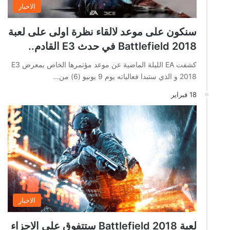
الاخبار
سنكون على موعد لالقاء نظرة اولى على لعبة
Battlefield 2018 في حدث E3 القادم..
كشفت EA الليلة الماضية عن موعد مؤتمرها الخاص بمعرض E3
2018 و الذي ستبدا فعالياته يوم 9 يونيو (6) من…
18 فبراير
الاخبار
لعبة Battlefield 2018 ستتفوق على الاجزاء