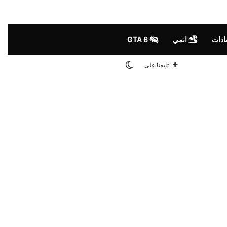
ادات
انمي
GTA 6
الوضع المظلم
تابعنا على