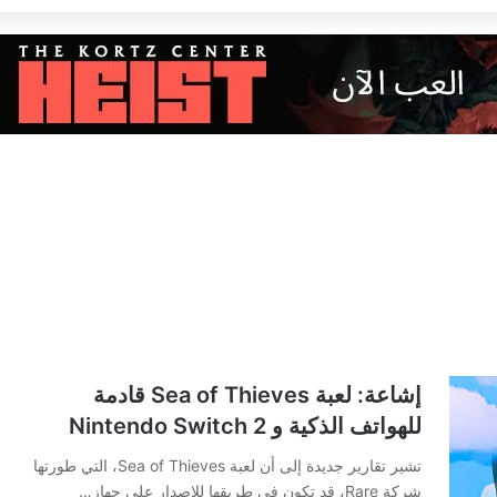
إشاعة: لعبة Sea of Thieves قادمة
للهواتف الذكية و Nintendo Switch 2
تشير تقارير جديدة إلى أن لعبة Sea of Thieves، التي طورتها
شركة Rare، قد تكون في طريقها للإصدار على جهاز…