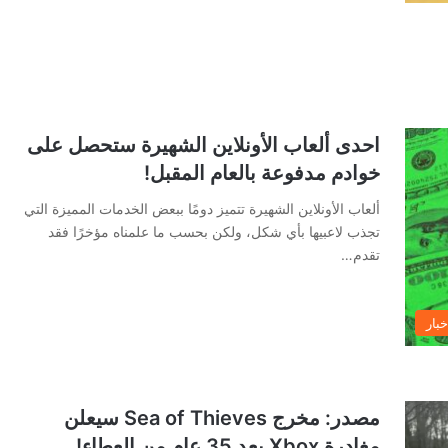
احدى ألعاب الأونلاين الشهيرة ستحصل على
خوادم مدفوعة بالعام المقبل!
ألعاب الأونلاين الشهيرة تتميز دومًا ببعض الخدمات المميزة التي
تجذب لاعبيها بأي شكل، ولكن بحسب ما علمناه مؤخرًا فقد
تقدم…
خبار
مصدر: مخرج Sea of Thieves سيعلن
مغادرة Xbox بعد 35 عام من العطاء!