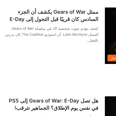
ممثل Gears of War يكشف أن الجزء
السادس كان قريبًا قبل التحول إلى E-Day
كشف مؤدي صوت شخصية JD في سلسلة Gears of War،
الممثل Liam McIntyre، أن استوديو The Coalition كان يدرس
بالفعل…
خبار
هل تصل Gears of War: E-Day إلى PS5
في نفس يوم الإطلاق؟ الجماهير تترقب!