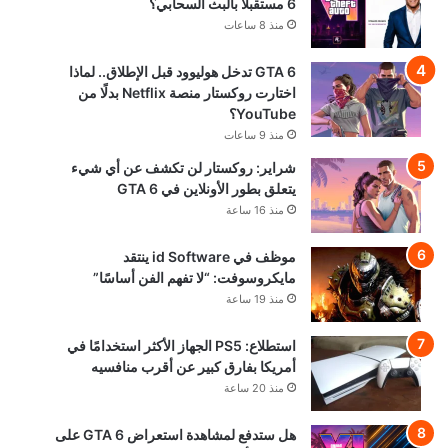
6 مستقبلًا بالبث السحابي؟
منذ 8 ساعات
GTA 6 تدخل هوليوود قبل الإطلاق.. لماذا
اختارت روكستار منصة Netflix بدلًا من
YouTube؟
منذ 9 ساعات
شراير: روكستار لن تكشف عن أي شيء
يتعلق بطور الأونلاين في GTA 6
منذ 16 ساعة
موظف في id Software ينتقد
مايكروسوفت: “لا تفهم الفن أساسًا”
منذ 19 ساعة
استطلاع: PS5 الجهاز الأكثر استخدامًا في
أمريكا بفارق كبير عن أقرب منافسيه
منذ 20 ساعة
هل ستدفع لمشاهدة استعراض GTA 6 على