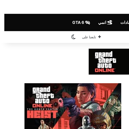
ادات
انمي
GTA 6
الوضع المظلم
تابعنا على