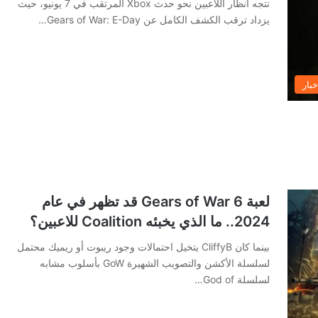
تتجه أنظار اللاعبين نحو حدث Xbox المرتقب في 7 يونيو، حيث
يزداد ترقب الكشف الكامل عن Gears of War: E-Day…
خبار
لعبة Gears of War 6 قد تظهر في عام
2024.. ما الذي يخبئه Coalition للاعبين؟
بينما كان CliffyB يتخيل احتمالات وجود ريبوت أو ريميك محتمل
لسلسلة الأكشن والتصويب الشهيرة GoW بأسلوب مشابه
لسلسلة God of…