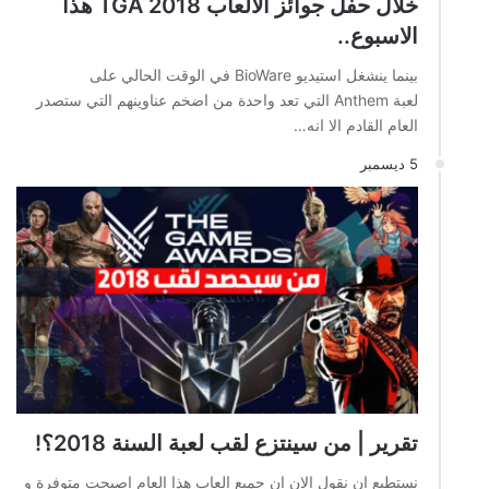
خلال حفل جوائز الالعاب TGA 2018 هذا
الاسبوع..
بينما ينشغل استيديو BioWare في الوقت الحالي على
لعبة Anthem التي تعد واحدة من اضخم عناوينهم التي ستصدر
العام القادم الا انه…
5 ديسمبر
تقرير | من سينتزع لقب لعبة السنة 2018؟!
نستطيع ان نقول الان ان جميع العاب هذا العام اصبحت متوفرة و