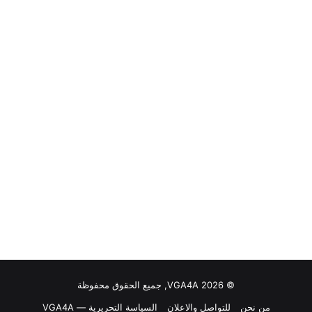
© VGA4A 2026, جميع الحقوق محفوظة
من نحن
للتواصل والاعلان
السياسة التحريرية — VGA4A