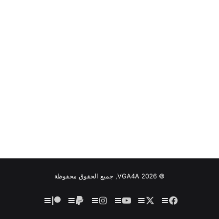
© VGA4A 2026, جميع الحقوق محفوظة
فيسبوك
‫X
‫YouTube
انستقرام
‫Patreon