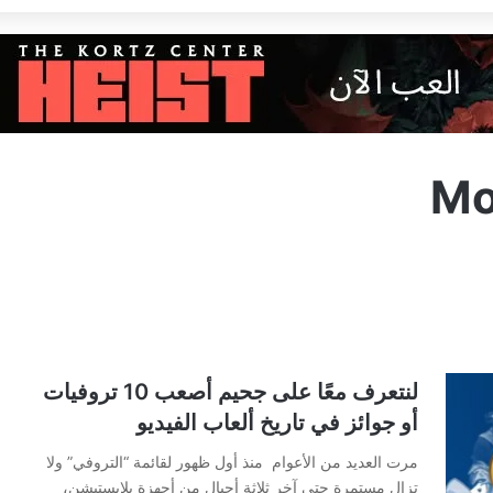
Mo
لنتعرف معًا على جحيم أصعب 10 تروفيات
أو جوائز في تاريخ ألعاب الفيديو
مرت العديد من الأعوام منذ أول ظهور لقائمة “التروفي” ولا
تزال مستمرة حتى آخر ثلاثة أجيال من أجهزة بلايستيشن،