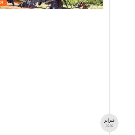
الا
فبراير
- 2020 -