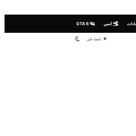
ادات
انمي
GTA 6
الوضع المظلم
تابعنا على