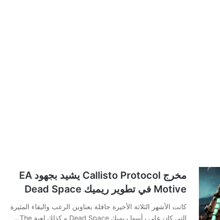
مخرج Callisto Protocol يشيد بجهود EA
Motive في تطوير ريميك Dead Space
كانت الأشهر الثلاثة الأخيرة حافلة بعناوين الرعب والبقاء المثيرة
التي كان على رأسها ريميك Dead Space و كذلك لعبة The…