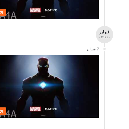
الا
فبراير
- 2023 -
7 فبراير
الا