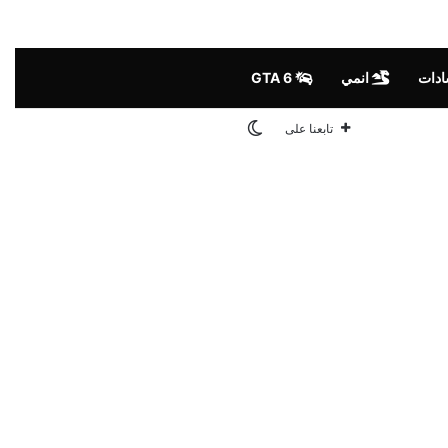
ادات
انمي
GTA 6
الوضع المظلم
تابعنا على