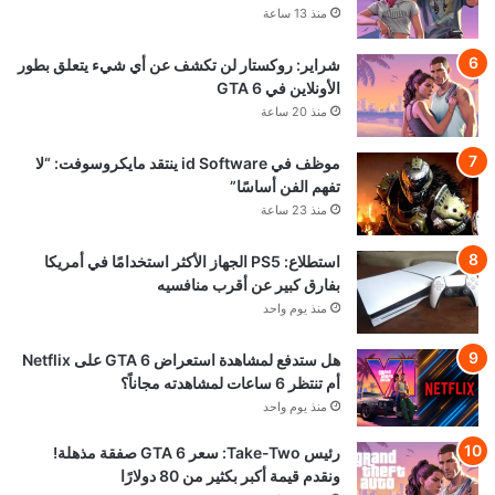
منذ 13 ساعة
شراير: روكستار لن تكشف عن أي شيء يتعلق بطور
الأونلاين في GTA 6
منذ 20 ساعة
موظف في id Software ينتقد مايكروسوفت: “لا
تفهم الفن أساسًا”
منذ 23 ساعة
استطلاع: PS5 الجهاز الأكثر استخدامًا في أمريكا
بفارق كبير عن أقرب منافسيه
منذ يوم واحد
هل ستدفع لمشاهدة استعراض GTA 6 على Netflix
أم تنتظر 6 ساعات لمشاهدته مجاناً؟
منذ يوم واحد
رئيس Take-Two: سعر GTA 6 صفقة مذهلة!
ونقدم قيمة أكبر بكثير من 80 دولارًا