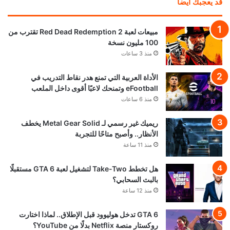
قد يعجبك ايضا
مبيعات لعبة Red Dead Redemption 2 تقترب من
100 مليون نسخة
منذ 3 ساعات
الأداة العربية التي تمنع هدر نقاط التدريب في
eFootball وتمنحك لاعبًا أقوى داخل الملعب
منذ 6 ساعات
ريميك غير رسمي لـ Metal Gear Solid يخطف
الأنظار.. وأصبح متاحًا للتجربة
منذ 11 ساعة
هل تخطط Take-Two لتشغيل لعبة GTA 6 مستقبلًا
بالبث السحابي؟
منذ 12 ساعة
GTA 6 تدخل هوليوود قبل الإطلاق.. لماذا اختارت
روكستار منصة Netflix بدلًا من YouTube؟