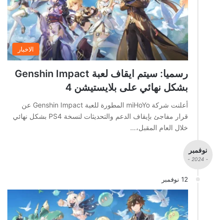
الاخبار
رسميا: سيتم ايقاف لعبة Genshin Impact
بشكل نهائي على بلايستيشن 4
أعلنت شركة miHoYo المطورة للعبة Genshin Impact عن
قرار مفاجئ بإيقاف الدعم والتحديثات لنسخة PS4 بشكل نهائي
خلال العام المقبل،…
نوفمبر
- 2024 -
12 نوفمبر