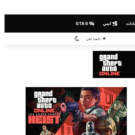
شادات
انمي
GTA 6
الوضع المظلم
تابعنا على