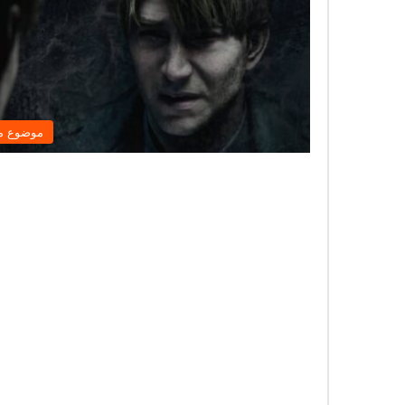
موضوع م