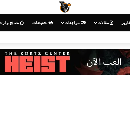
قارير
مقالات
مراجعات
تخفيضات
نصائح و ار