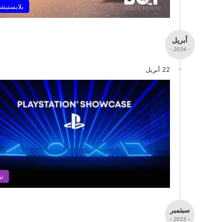
بلايستيشن
أبريل
- 2024 -
22 أبريل
تق
سبتمبر
- 2023 -