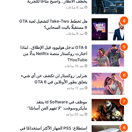
يخطف الأنظار.. وأصبح متاحًا للتجربة
منذ 8 ساعات
هل تخطط Take-Two لتشغيل لعبة GTA
6 مستقبلًا بالبث السحابي؟
منذ 9 ساعات
GTA 6 تدخل هوليوود قبل الإطلاق.. لماذا
اختارت روكستار منصة Netflix بدلًا من
YouTube؟
منذ 10 ساعات
شراير: روكستار لن تكشف عن أي شيء
يتعلق بطور الأونلاين في GTA 6
منذ 17 ساعة
موظف في id Software ينتقد
مايكروسوفت: “لا تفهم الفن أساسًا”
منذ 20 ساعة
استطلاع: PS5 الجهاز الأكثر استخدامًا في