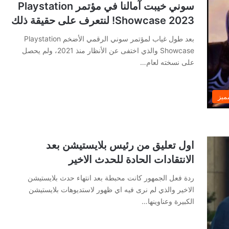
سوني خيبت آمالنا في مؤتمر Playstation
Showcase 2023! لنتعرف على حقيقة ذلك
بعد طول غياب لمؤتمر سوني الرقمي الأضخم Playstation
Showcase والذي اختفى عن الأنظار منذ 2021، ولم يحصل
على نسخته لعام…
ميز
اول تعليق من رئيس بلايستيشن بعد
الانتقادات الحادة للحدث الاخير
ردة فعل الجمهور كانت محبطة بعد انتهاء حدث بلايستيشن
الاخير والذي لم نرى فيه اي ظهور لاستديوهات بلايستيشن
الكبيرة وعناوينها…