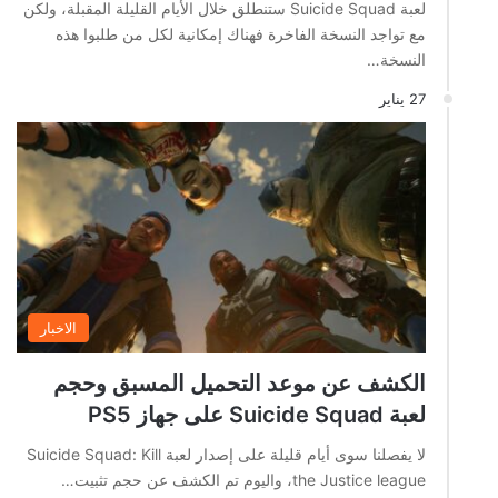
لعبة Suicide Squad ستنطلق خلال الأيام القليلة المقبلة، ولكن
مع تواجد النسخة الفاخرة فهناك إمكانية لكل من طلبوا هذه
النسخة…
27 يناير
الاخبار
الكشف عن موعد التحميل المسبق وحجم
لعبة Suicide Squad على جهاز PS5
لا يفصلنا سوى أيام قليلة على إصدار لعبة Suicide Squad: Kill
the Justice league، واليوم تم الكشف عن حجم تثبيت…