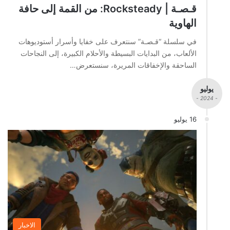
قـصـة | Rocksteady: من القمة إلى حافة
الهاوية
في سلسلة “قـصـة” سنتعرف على خفايا وأسرار أستوديوهات
الألعاب، من البدايات البسيطة والأحلام الكبيرة، إلى النجاحات
الساحقة والإخفاقات المريرة، سنستعرض…
يوليو
- 2024 -
16 يوليو
الاخبار