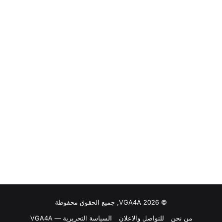
© VGA4A 2026, جميع الحقوق محفوظة
من نحن
للتواصل والاعلان
السياسة التحريرية — VGA4A