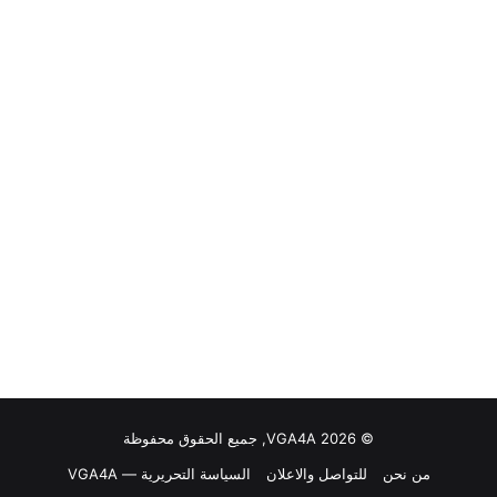
© VGA4A 2026, جميع الحقوق محفوظة
من نحن
للتواصل والاعلان
السياسة التحريرية — VGA4A